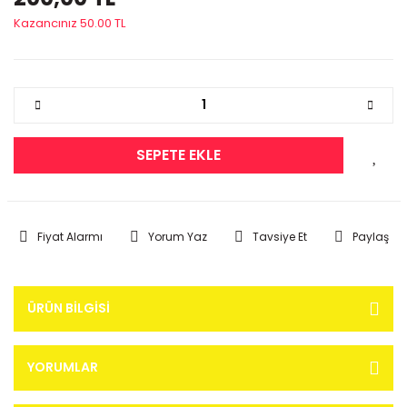
Kazancınız 50.00 TL
SEPETE EKLE
Fiyat Alarmı
Yorum Yaz
Tavsiye Et
Paylaş
ÜRÜN BILGISI
YORUMLAR