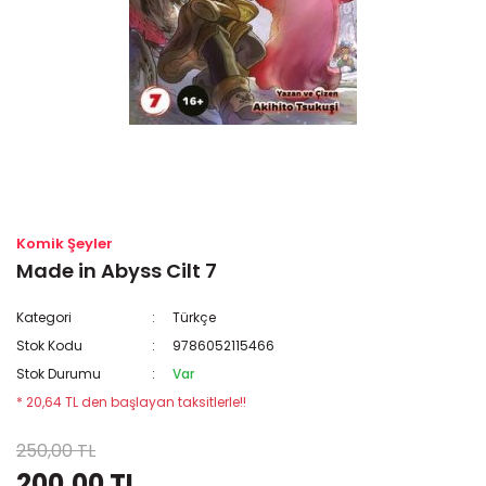
Komik Şeyler
Made in Abyss Cilt 7
Kategori
Türkçe
Stok Kodu
9786052115466
Stok Durumu
Var
* 20,64 TL den başlayan taksitlerle!!
250,00 TL
200,00 TL