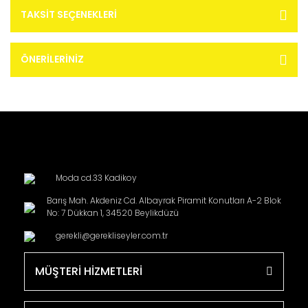
TAKSIT SEÇENEKLERI
ÖNERILERINIZ
Moda cd.33 Kadikoy
Barış Mah. Akdeniz Cd. Albayrak Piramit Konutları A-2 Blok
No: 7 Dükkan 1, 34520 Beylikdüzü
gerekli@gerekliseyler.com.tr
MÜŞTERİ HİZMETLERİ