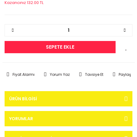
Kazancınız 132.00 TL
SEPETE EKLE
Fiyat Alarmı
Yorum Yaz
Tavsiye Et
Paylaş
ÜRÜN BILGISI
YORUMLAR