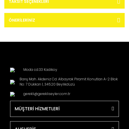
TAKSIT SEÇENEKLERI
ÖNERILERINIZ
Moda cd.33 Kadikoy
Barış Mah. Akdeniz Cd. Albayrak Piramit Konutları A-2 Blok
No: 7 Dükkan 1, 34520 Beylikdüzü
gerekli@gerekliseyler.com.tr
MÜŞTERİ HİZMETLERİ