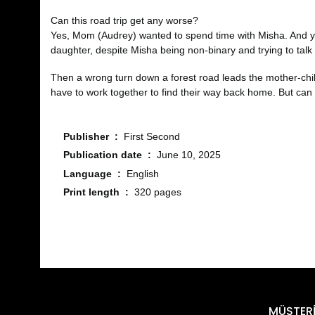
Can this road trip get any worse?
Yes, Mom (Audrey) wanted to spend time with Misha. And yes,
daughter, despite Misha being non-binary and trying to talk to
Then a wrong turn down a forest road leads the mother-child 
have to work together to find their way back home. But can
Publisher ‏ : ‎
First Second
Publication date ‏ : ‎
June 10, 2025
Language ‏ : ‎
English
Print length ‏ : ‎
320 pages
Bu ürünün fiyat bilgisi, resim, ürün açıklamalarında ve diğ
Görüş ve önerileriniz için teşekkür ederiz.
Ürün resmi kalitesiz, bozuk veya görüntülenemiyor.
MÜŞTERİ