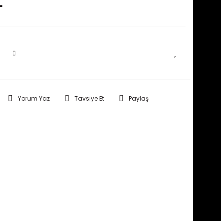
L
SEPETE EKLE
Yorum Yaz
Tavsiye Et
Paylaş