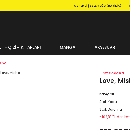
GEREKLI ŞEYLER B2B (BAYILIK)
T - ÇİZİM KİTAPLARI
MANGA
AKSESUAR
isha
First Second
Love, Mi
Kategori
Stok Kodu
Stok Durumu
* 102,18 TL den baş