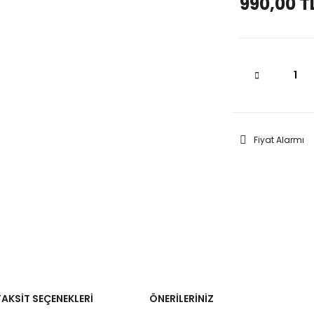
990,00 T
Fiyat Alarmı
TAKSIT SEÇENEKLERI
ÖNERILERINIZ