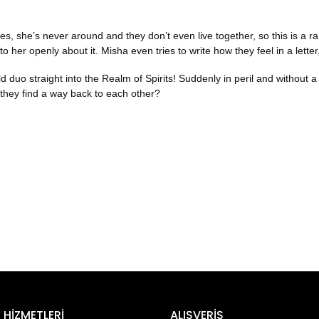
 she’s never around and they don’t even live together, so this is a rare
 her openly about it. Misha even tries to write how they feel in a letter, 
duo straight into the Realm of Spirits! Suddenly in peril and without a 
 they find a way back to each other?
er konularda yetersiz gördüğünüz noktaları öneri formunu kullanarak tara
Bu ürüne ilk yorumu siz yapın!
 HİZMETLERİ
ALIŞVERİŞ