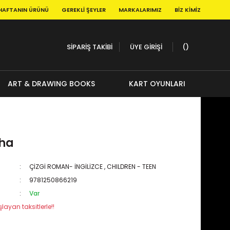
HAFTANIN ÜRÜNÜ
GEREKLI ŞEYLER
MARKALARIMIZ
BIZ KIMIZ
SİPARİŞ TAKİBİ
ÜYE GİRİŞİ
ART & DRAWING BOOKS
KART OYUNLARI
sha
ÇİZGİ ROMAN- İNGİLİZCE
,
CHILDREN - TEEN
9781250866219
Var
layan taksitlerle!!