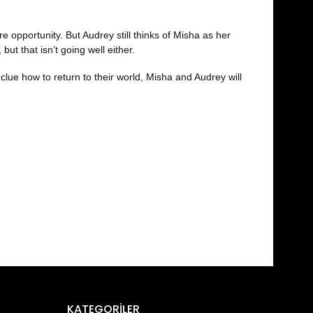
 opportunity. But Audrey still thinks of Misha as her
but that isn’t going well either.
clue how to return to their world, Misha and Audrey will
fımıza iletebilirsiniz.
KATEGORİLER