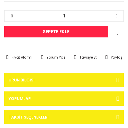
SEPETE EKLE
Fiyat Alarmı
Yorum Yaz
Tavsiye Et
Paylaş
ÜRÜN BILGISI
YORUMLAR
TAKSIT SEÇENEKLERI