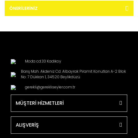
ÖNERILERINIZ
Moda cd.33 Kadikoy
Barış Mah. Akdeniz Cd. Albayrak Piramit Konutları A-2 Blok
No: 7 Dükkan 1, 34520 Beylikdüzü
gerekli@gerekliseyler.com.tr
MÜŞTERİ HİZMETLERİ
ALIŞVERİŞ