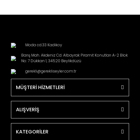
Moda cd.33 Kadikoy
Barış Mah. Akdeniz Cd. Albayrak Piramit Konutları A-2 Blok
No: 7 Dükkan 1, 34520 Beylikdüzü
gerekli@gerekliseyler.com.tr
MÜŞTERİ HİZMETLERİ
ALIŞVERİŞ
KATEGORİLER