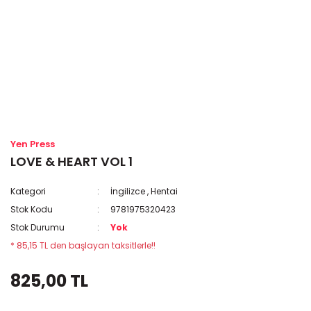
Yen Press
LOVE & HEART VOL 1
Kategori
İngilizce
,
Hentai
Stok Kodu
9781975320423
Stok Durumu
Yok
* 85,15 TL den başlayan taksitlerle!!
825,00 TL