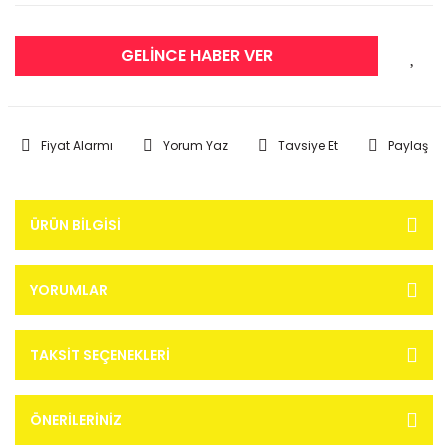
GELİNCE HABER VER
Fiyat Alarmı
Yorum Yaz
Tavsiye Et
Paylaş
ÜRÜN BILGISI
YORUMLAR
TAKSIT SEÇENEKLERI
ÖNERILERINIZ