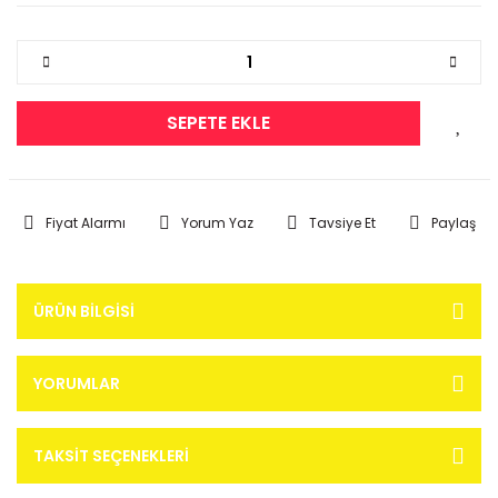
SEPETE EKLE
Fiyat Alarmı
Yorum Yaz
Tavsiye Et
Paylaş
ÜRÜN BILGISI
YORUMLAR
TAKSIT SEÇENEKLERI