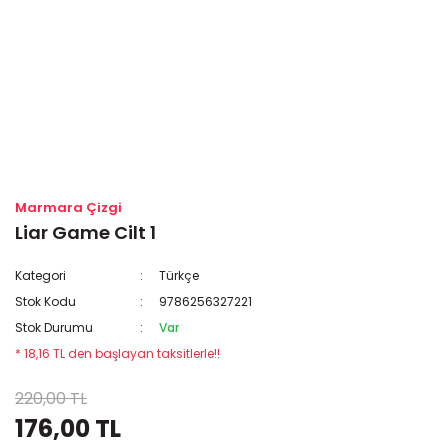
Marmara Çizgi
Liar Game Cilt 1
Kategori
Türkçe
Stok Kodu
9786256327221
Stok Durumu
Var
* 18,16 TL den başlayan taksitlerle!!
220,00 TL
176,00 TL