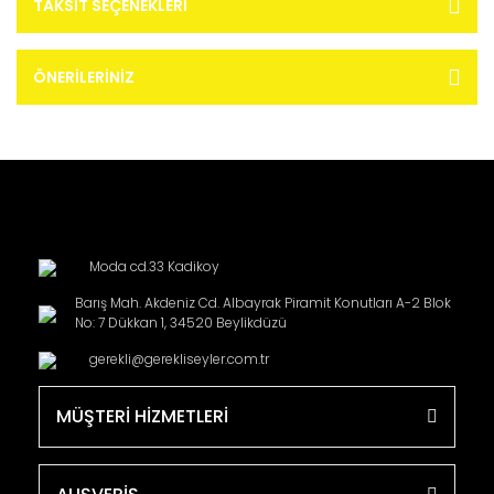
TAKSIT SEÇENEKLERI
ÖNERILERINIZ
Moda cd.33 Kadikoy
Barış Mah. Akdeniz Cd. Albayrak Piramit Konutları A-2 Blok
No: 7 Dükkan 1, 34520 Beylikdüzü
gerekli@gerekliseyler.com.tr
MÜŞTERİ HİZMETLERİ