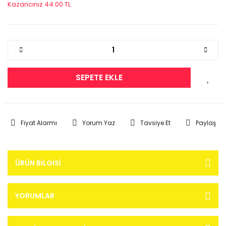
Kazancınız 44.00 TL
SEPETE EKLE
Fiyat Alarmı
Yorum Yaz
Tavsiye Et
Paylaş
ÜRÜN BILGISI
YORUMLAR