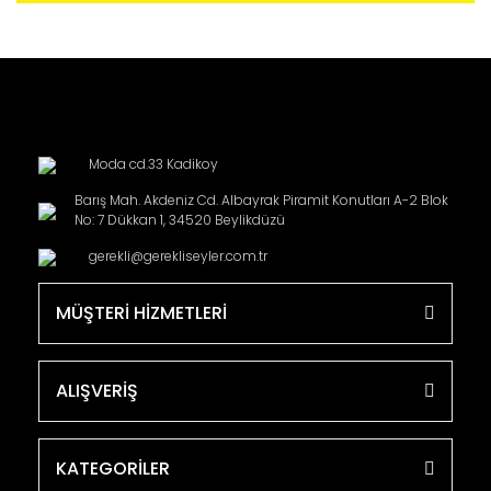
Moda cd.33 Kadikoy
Barış Mah. Akdeniz Cd. Albayrak Piramit Konutları A-2 Blok
No: 7 Dükkan 1, 34520 Beylikdüzü
gerekli@gerekliseyler.com.tr
MÜŞTERİ HİZMETLERİ
ALIŞVERİŞ
KATEGORİLER