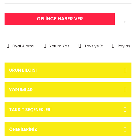
GELİNCE HABER VER
Fiyat Alarmı
Yorum Yaz
Tavsiye Et
Paylaş
ÜRÜN BILGISI
YORUMLAR
TAKSIT SEÇENEKLERI
ÖNERILERINIZ