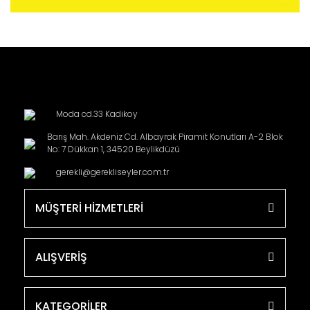
Moda cd.33 Kadikoy
Barış Mah. Akdeniz Cd. Albayrak Piramit Konutları A-2 Blok
No: 7 Dükkan 1, 34520 Beylikdüzü
gerekli@gerekliseyler.com.tr
MÜŞTERİ HİZMETLERİ
ALIŞVERİŞ
KATEGORİLER