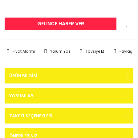
GELİNCE HABER VER
Fiyat Alarmı
Yorum Yaz
Tavsiye Et
Paylaş
ÜRÜN BILGISI
YORUMLAR
TAKSIT SEÇENEKLERI
ÖNERILERINIZ