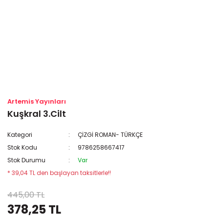
Artemis Yayınları
Kuşkral 3.Cilt
Kategori
ÇİZGİ ROMAN- TÜRKÇE
Stok Kodu
9786258667417
Stok Durumu
Var
* 39,04 TL den başlayan taksitlerle!!
445,00 TL
378,25 TL