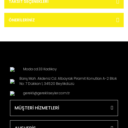
TAKSIT SEÇENEKLERI
ÖNERILERINIZ
Moda cd.33 Kadikoy
Barış Mah. Akdeniz Cd. Albayrak Piramit Konutları A-2 Blok
No: 7 Dükkan 1, 34520 Beylikdüzü
gerekli@gerekliseyler.com.tr
MÜŞTERİ HİZMETLERİ