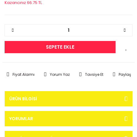
Kazancınız 66.75 TL
SEPETE EKLE
Fiyat Alarmı
Yorum Yaz
Tavsiye Et
Paylaş
ÜRÜN BILGISI
YORUMLAR