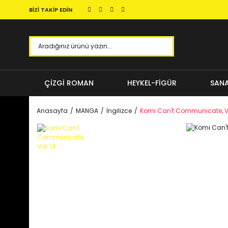
BİZİ TAKİP EDİN
ÇİZGİ ROMAN
HEYKEL-FİGÜR
SANA
Anasayfa
MANGA
İngilizce
Komi Can't Communicate, Vo