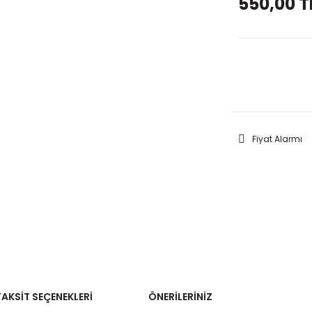
550,00 T
GELİNC
Fiyat Alarmı
TAKSIT SEÇENEKLERI
ÖNERILERINIZ