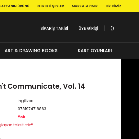
HAFTANIN ÜRÜNÜ
GEREKLI ŞEYLER
MARKALARIMIZ
BIZ KIMIZ
SİPARİŞ TAKİBİ
ÜYE GİRİŞİ
ART & DRAWING BOOKS
KART OYUNLARI
't Communicate, Vol. 14
İngilizce
9781974718863
Yok
layan taksitlerle!!