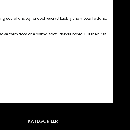
g social anxiety for cool reserve! Luckily she meets Tadano,
save them from one dismal fact—they’re bored! But their visit
fımıza iletebilirsiniz.
KATEGORİLER