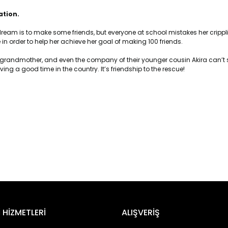
ation.
eam is to make some friends, but everyone at school mistakes her cripplin
 in order to help her achieve her goal of making 100 friends.
eir grandmother, and even the company of their younger cousin Akira can’t 
ng a good time in the country. It’s friendship to the rescue!
er konularda yetersiz gördüğünüz noktaları öneri formunu kullanarak tara
Bu ürüne ilk yorumu siz yapın!
 HİZMETLERİ
ALIŞVERİŞ
Yorum Yaz