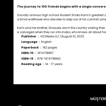
The journey to 100 friends begins with a single convers
Socially anxious high school student Shoko Komi’s greatest dr
a timid wallflower who decides to step out of his comfort zone
Komi and her brother, Shosuke, are in the country visiting th
is salvaged when they run into Inaka, who knows all about havi
Publisher ‏ : ‎
VIZ Media LLC (August 10, 2021)
Language ‏ : ‎
English
Paperback ‏ : ‎
192 pages
ISBN-10 ‏ : ‎
1974718867
ISBN-13 ‏ : ‎
978-1974718863
Reading age ‏ : ‎
14 - 17 years
Bu ürünün fiyat bilgisi, resim, ürün açıklamalarında ve diğ
Görüş ve önerileriniz için teşekkür ederiz.
Ürün resmi kalitesiz, bozuk veya görüntülenemiyor.
MÜŞTERİ
Ürün açıklamasında eksik bilgiler bulunuyor.