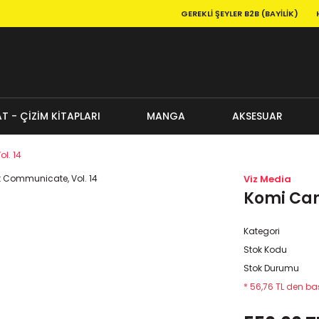
GEREKLI ŞEYLER B2B (BAYILIK)
T - ÇİZİM KİTAPLARI
MANGA
AKSESUAR
l. 14
Viz Media
Komi Can
Kategori
Stok Kodu
Stok Durumu
* 56,76 TL den baş