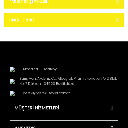
TAKSIT SEÇENEKLERI
ÖNERILERINIZ
Moda cd.33 Kadikoy
Barış Mah. Akdeniz Cd. Albayrak Piramit Konutları A-2 Blok
No: 7 Dükkan 1, 34520 Beylikdüzü
gerekli@gerekliseyler.com.tr
MÜŞTERİ HİZMETLERİ