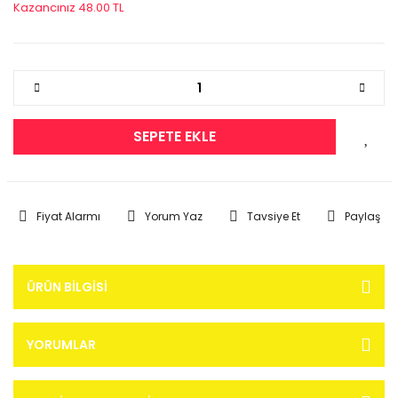
Kazancınız 48.00 TL
SEPETE EKLE
Fiyat Alarmı
Yorum Yaz
Tavsiye Et
Paylaş
ÜRÜN BILGISI
YORUMLAR