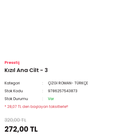
Presstij
Kızıl Ana Cilt - 3
Kategori
ÇİZGİ ROMAN- TÜRKÇE
Stok Kodu
9786257543873
Stok Durumu
Var
* 28,07 TL den başlayan taksitlerle!!
320,00 TL
272,00 TL