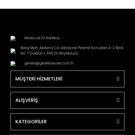
Moda cd.33 Kadikoy
Barış Mah. Akdeniz Cd. Albayrak Piramit Konutları A-2 Blok
No: 7 Dükkan 1, 34520 Beylikdüzü
gerekli@gerekliseyler.com.tr
MÜŞTERİ HİZMETLERİ
ALIŞVERİŞ
KATEGORİLER