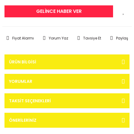
GELİNCE HABER VER
Fiyat Alarmı
Yorum Yaz
Tavsiye Et
Paylaş
ÜRÜN BILGISI
YORUMLAR
TAKSIT SEÇENEKLERI
ÖNERILERINIZ