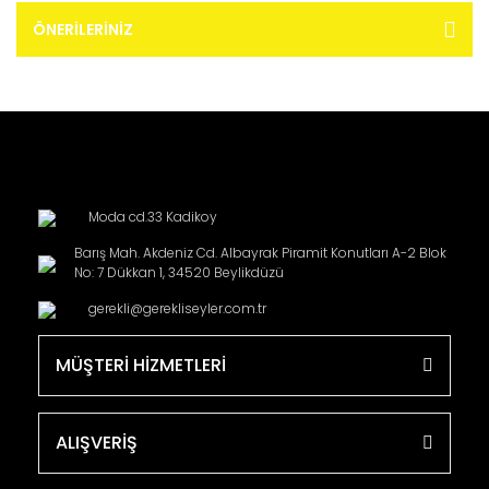
ÖNERILERINIZ
Moda cd.33 Kadikoy
Barış Mah. Akdeniz Cd. Albayrak Piramit Konutları A-2 Blok
No: 7 Dükkan 1, 34520 Beylikdüzü
gerekli@gerekliseyler.com.tr
MÜŞTERİ HİZMETLERİ
ALIŞVERİŞ