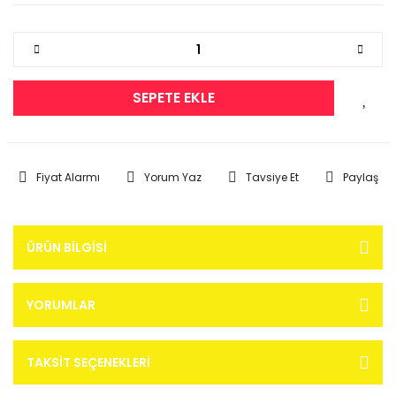
SEPETE EKLE
Fiyat Alarmı
Yorum Yaz
Tavsiye Et
Paylaş
ÜRÜN BILGISI
YORUMLAR
TAKSIT SEÇENEKLERI