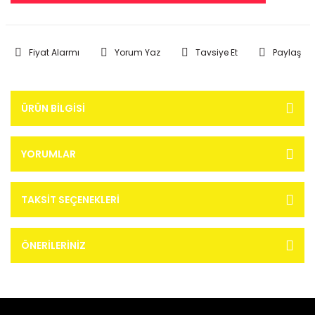
Fiyat Alarmı
Yorum Yaz
Tavsiye Et
Paylaş
ÜRÜN BILGISI
YORUMLAR
TAKSIT SEÇENEKLERI
ÖNERILERINIZ