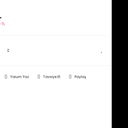
L
 TL
SEPETE EKLE
Yorum Yaz
Tavsiye Et
Paylaş