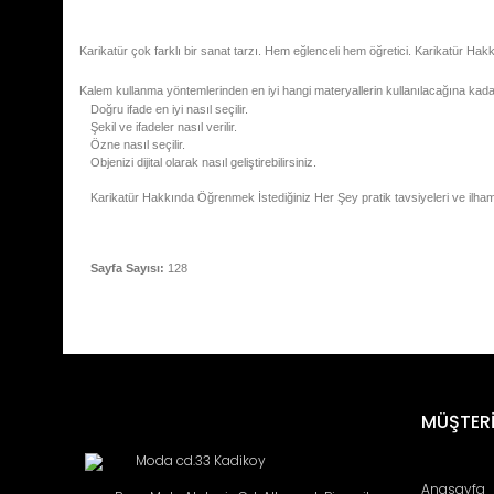
Karikatür çok farklı bir sanat tarzı. Hem eğlenceli hem öğretici. Karikatür Ha
Kalem kullanma yöntemlerinden en iyi hangi materyallerin kullanılacağına kadar 
Doğru ifade en iyi nasıl seçilir.
Şekil ve ifadeler nasıl verilir.
Özne nasıl seçilir.
Objenizi dijital olarak nasıl geliştirebilirsiniz.
Karikatür Hakkında Öğrenmek İstediğiniz Her Şey pratik tavsiyeleri ve ilham ve
Sayfa Sayısı:
128
Bu ürünün fiyat bilgisi, resim, ürün açıklamalarında ve diğ
Görüş ve önerileriniz için teşekkür ederiz.
Ürün resmi kalitesiz, bozuk veya görüntülenemiyor.
MÜŞTERİ
Ürün açıklamasında eksik bilgiler bulunuyor.
Moda cd.33 Kadikoy
Ürün bilgilerinde hatalar bulunuyor.
Anasayfa