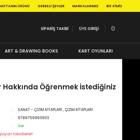
HAFTANIN ÜRÜNÜ
GEREKLI ŞEYLER
MARKALARIMIZ
BIZ KIMIZ
SİPARİŞ TAKİBİ
ÜYE GİRİŞİ
ART & DRAWING BOOKS
KART OYUNLARI
r Hakkında Öğrenmek İstediğiniz
SANAT - ÇİZİM KİTAPLARI
,
ÇİZİM KİTAPLARI
9789759963903
Var
layan taksitlerle!!