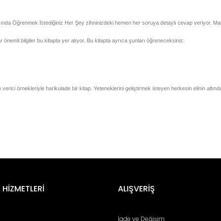
kkında Öğrenmek İstediğiniz Her Şey zihninizdeki hemen her soruya detaylı cevap veriyor. Martin
önemli bilgiler bu kitapta yer alıyor. Bu kitapta ayrıca şunları öğreneceksiniz:
rici örnekleriyle harikulade bir kitap. Yeteneklerini geliştirmek isteyen herkesin elinin altın
er konularda yetersiz gördüğünüz noktaları öneri formunu kullanarak tara
Bu ürüne ilk yorumu siz yapın!
 HİZMETLERİ
ALIŞVERİŞ
Yorum Yaz
İade ve Değişim