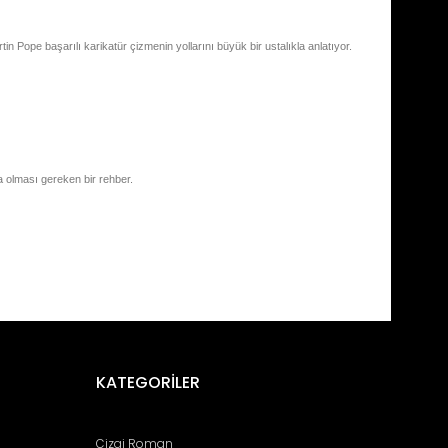
 Pope başarılı karikatür çizmenin yollarını büyük bir ustalıkla anlatıyor.
da olması gereken bir rehber.
fımıza iletebilirsiniz.
KATEGORİLER
Çizgi Roman