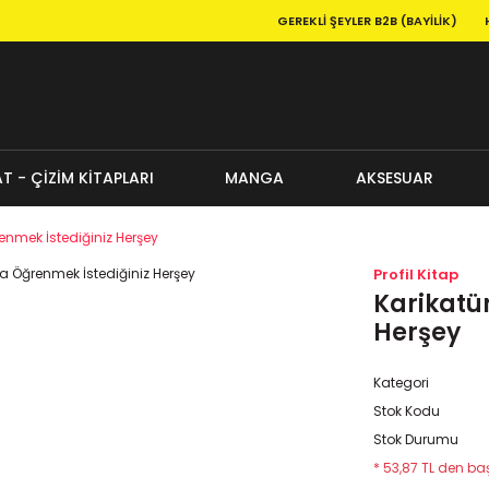
GEREKLI ŞEYLER B2B (BAYILIK)
T - ÇİZİM KİTAPLARI
MANGA
AKSESUAR
enmek İstediğiniz Herşey
Profil Kitap
Karikatü
Herşey
Kategori
Stok Kodu
Stok Durumu
* 53,87 TL den baş