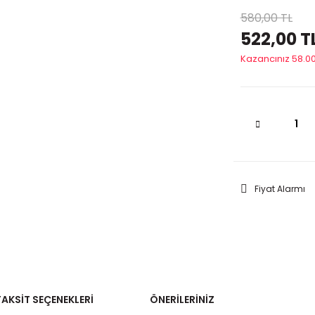
580,00 TL
522,00 T
Kazancınız 58.00
Fiyat Alarmı
TAKSIT SEÇENEKLERI
ÖNERILERINIZ