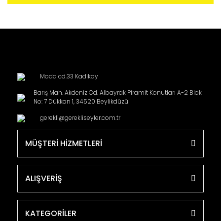
Moda cd.33 Kadikoy
Barış Mah. Akdeniz Cd. Albayrak Piramit Konutları A-2 Blok
No: 7 Dükkan 1, 34520 Beylikdüzü
gerekli@gerekliseyler.com.tr
MÜŞTERİ HİZMETLERİ
ALIŞVERİŞ
KATEGORİLER