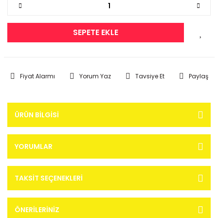
SEPETE EKLE
Fiyat Alarmı
Yorum Yaz
Tavsiye Et
Paylaş
ÜRÜN BILGISI
YORUMLAR
TAKSIT SEÇENEKLERI
ÖNERILERINIZ