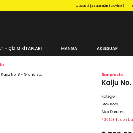
GEREKLI ŞEYLER B2B (BAYILIK)
T - ÇİZİM KİTAPLARI
MANGA
AKSESUAR
sta
Banpresto
Kaiju No.
Kategori
Stok Kodu
Stok Durumu
* 361,23 TL den ba