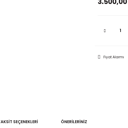
3.500,00
Fiyat Alarmı
TAKSIT SEÇENEKLERI
ÖNERILERINIZ