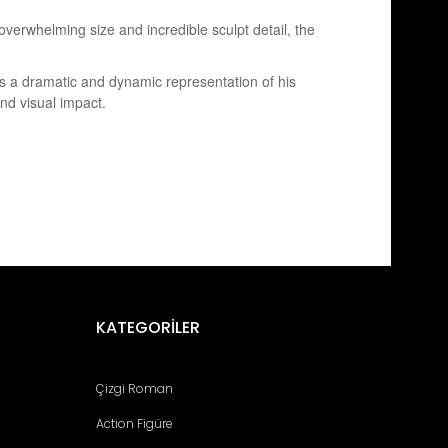
verwhelming size and incredible sculpt detail, the
s a dramatic and dynamic representation of his
nd visual impact.
fımıza iletebilirsiniz.
KATEGORİLER
Çizgi Roman
Action Figüre