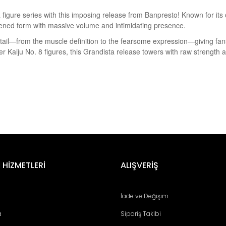
figure series with this imposing release from Banpresto! Known for its o
wakened form with massive volume and intimidating presence.
etail—from the muscle definition to the fearsome expression—giving fan
r Kaiju No. 8 figures, this Grandista release towers with raw strength a
er konularda yetersiz gördüğünüz noktaları öneri formunu kullanarak tara
Bu ürüne ilk yorumu siz yapın!
 HİZMETLERİ
ALIŞVERİŞ
Yorum Yaz
İade ve Değişim
a
Sipariş Takibi