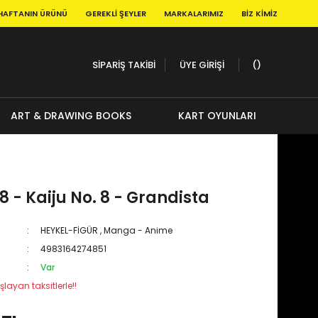
HAFTANIN ÜRÜNÜ
GEREKLI ŞEYLER
MARKALARIMIZ
BIZ KIMIZ
SİPARİŞ TAKİBİ
ÜYE GİRİŞİ
ART & DRAWING BOOKS
KART OYUNLARI
 8 - Kaiju No. 8 - Grandista
HEYKEL-FİGÜR
,
Manga - Anime
4983164274851
Var
şlayan taksitlerle!!