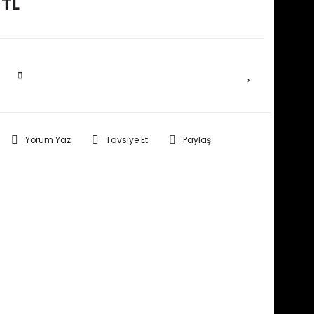
 TL
SEPETE EKLE
Yorum Yaz
Tavsiye Et
Paylaş