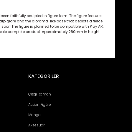
been
faithfully
sculpted
in
figure
form.
The
figure
features
arp
glare
and
the
diorama-like
base
that
depicts
a
fierce
g
soon!The
figure
is
planned
to
be
compatible
with
Play AR.
cale
complete
product
.
Approximately
280mm in
height
.
fımıza iletebilirsiniz.
KATEGORİLER
Çizgi Roman
Action Figüre
Manga
Aksesuar