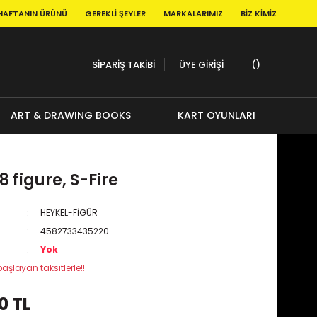
HAFTANIN ÜRÜNÜ
GEREKLI ŞEYLER
MARKALARIMIZ
BIZ KIMIZ
SİPARİŞ TAKİBİ
ÜYE GİRİŞİ
ART & DRAWING BOOKS
KART OYUNLARI
8 figure, S-Fire
HEYKEL-FİGÜR
4582733435220
Yok
başlayan taksitlerle!!
0 TL