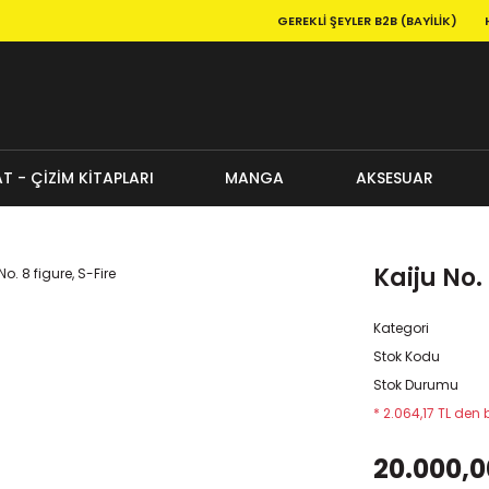
GEREKLI ŞEYLER B2B (BAYILIK)
T - ÇİZİM KİTAPLARI
MANGA
AKSESUAR
Kaiju No. 
Kategori
Stok Kodu
Stok Durumu
* 2.064,17 TL den 
20.000,0