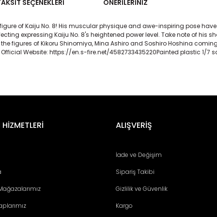
TAKSIT SEÇENEKLERI
ÖNERILERINIZ
figure
of
Kaiju
No. 8! His
muscular
physique
and
awe-inspiring
pose
have
fecting
expressing
Kaiju
No. 8's
heightened
power
level
.
Take
note
of his
sh
the
figures
of
Kikoru
Shinomiya
, Mina
Ashiro
and
Soshiro
Hoshina
comin
Official
Website
: https://en.s-fire.net/4582733435220Painted
plastic
1/7
s
er konularda yetersiz gördüğünüz noktaları öneri formunu kullanarak tara
Bu ürüne ilk yorumu siz yapın!
 HİZMETLERİ
ALIŞVERİŞ
Yorum Yaz
İade ve Değişim
a
Sipariş Takibi
 Mağazalarımız
Gizlilik ve Güvenlik
aplarımız
Kargo