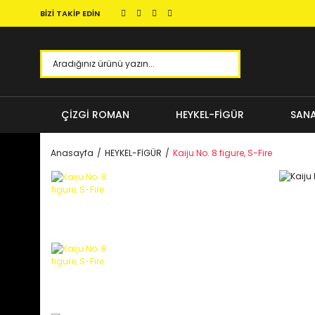
BİZİ TAKİP EDİN
ÇİZGİ ROMAN
HEYKEL-FİGÜR
SANA
Anasayfa
HEYKEL-FİGÜR
Kaiju No. 8 figure, S-Fire