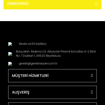
ÖNERILERINIZ
Moda cd.33 Kadikoy
Barış Mah. Akdeniz Cd. Albayrak Piramit Konutları A-2 Blok
No: 7 Dükkan 1, 34520 Beylikdüzü
gerekli@gerekliseyler.com.tr
MÜŞTERİ HİZMETLERİ
ALIŞVERİŞ