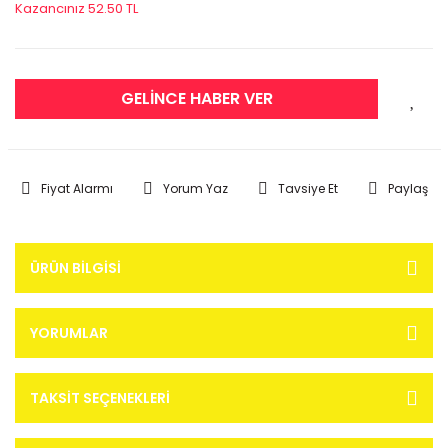
Kazancınız 52.50 TL
GELİNCE HABER VER
Fiyat Alarmı
Yorum Yaz
Tavsiye Et
Paylaş
ÜRÜN BILGISI
YORUMLAR
TAKSIT SEÇENEKLERI