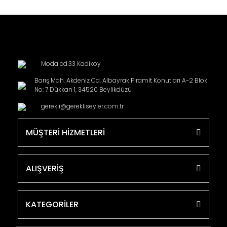
Moda cd.33 Kadikoy
Barış Mah. Akdeniz Cd. Albayrak Piramit Konutları A-2 Blok
No: 7 Dükkan 1, 34520 Beylikdüzü
gerekli@gerekliseyler.com.tr
MÜŞTERİ HİZMETLERİ
ALIŞVERİŞ
KATEGORİLER