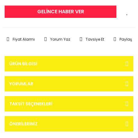
GELİNCE HABER VER
Fiyat Alarmı
Yorum Yaz
Tavsiye Et
Paylaş
ÜRÜN BILGISI
YORUMLAR
TAKSIT SEÇENEKLERI
ÖNERILERINIZ