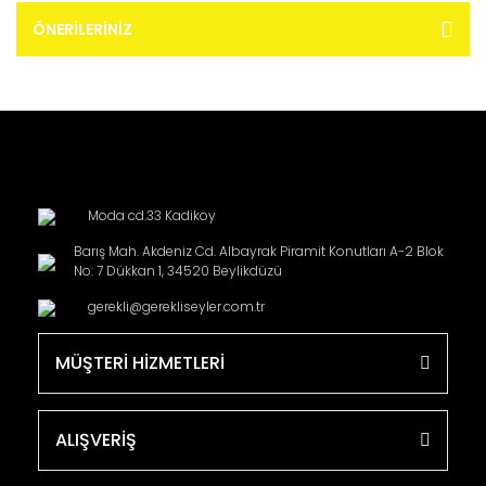
ÖNERILERINIZ
Moda cd.33 Kadikoy
Barış Mah. Akdeniz Cd. Albayrak Piramit Konutları A-2 Blok
No: 7 Dükkan 1, 34520 Beylikdüzü
gerekli@gerekliseyler.com.tr
MÜŞTERİ HİZMETLERİ
ALIŞVERİŞ