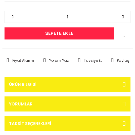
SEPETE EKLE
Fiyat Alarmı
Yorum Yaz
Tavsiye Et
Paylaş
ÜRÜN BILGISI
YORUMLAR
TAKSIT SEÇENEKLERI