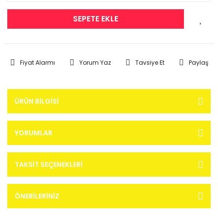
SEPETE EKLE
Fiyat Alarmı
Yorum Yaz
Tavsiye Et
Paylaş
ÜRÜN BILGISI
YORUMLAR
TAKSIT SEÇENEKLERI
ÖNERILERINIZ