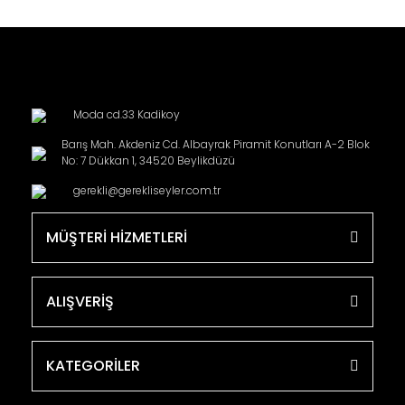
Moda cd.33 Kadikoy
Barış Mah. Akdeniz Cd. Albayrak Piramit Konutları A-2 Blok
No: 7 Dükkan 1, 34520 Beylikdüzü
gerekli@gerekliseyler.com.tr
MÜŞTERİ HİZMETLERİ
ALIŞVERİŞ
KATEGORİLER