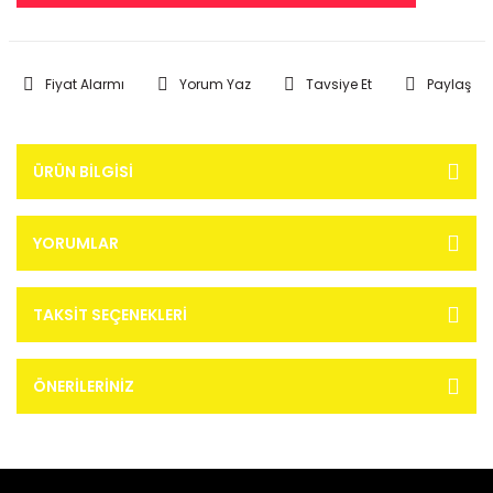
Fiyat Alarmı
Yorum Yaz
Tavsiye Et
Paylaş
ÜRÜN BILGISI
YORUMLAR
TAKSIT SEÇENEKLERI
ÖNERILERINIZ