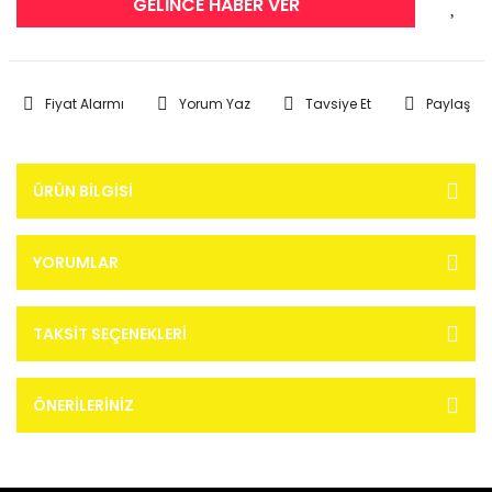
GELİNCE HABER VER
Fiyat Alarmı
Yorum Yaz
Tavsiye Et
Paylaş
ÜRÜN BILGISI
YORUMLAR
TAKSIT SEÇENEKLERI
ÖNERILERINIZ