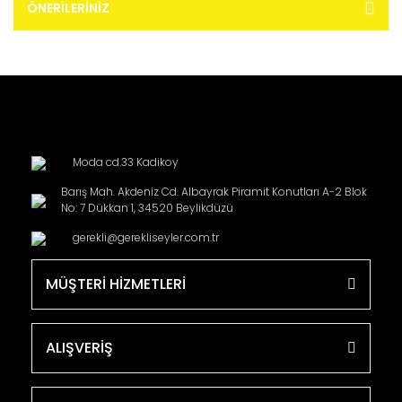
ÖNERILERINIZ
Moda cd.33 Kadikoy
Barış Mah. Akdeniz Cd. Albayrak Piramit Konutları A-2 Blok
No: 7 Dükkan 1, 34520 Beylikdüzü
gerekli@gerekliseyler.com.tr
MÜŞTERİ HİZMETLERİ
ALIŞVERİŞ