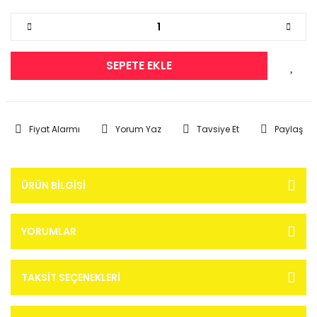
SEPETE EKLE
Fiyat Alarmı
Yorum Yaz
Tavsiye Et
Paylaş
ÜRÜN BILGISI
YORUMLAR
TAKSIT SEÇENEKLERI