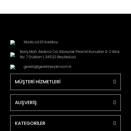
Moda cd.33 Kadikoy
Barış Mah. Akdeniz Cd. Albayrak Piramit Konutları A-2 Blok
No: 7 Dükkan 1, 34520 Beylikdüzü
gerekli@gerekliseyler.com.tr
MÜŞTERİ HİZMETLERİ
ALIŞVERİŞ
KATEGORİLER