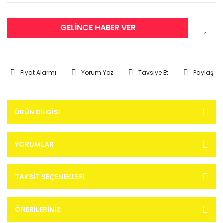
GELİNCE HABER VER
Fiyat Alarmı
Yorum Yaz
Tavsiye Et
Paylaş
ÜRÜN BILGISI
YORUMLAR
TAKSIT SEÇENEKLERI
ÖNERILERINIZ