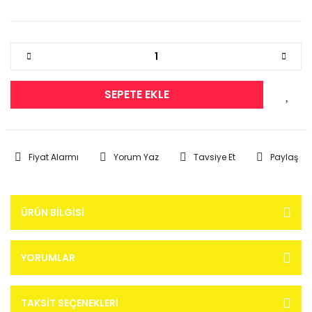
SEPETE EKLE
Fiyat Alarmı
Yorum Yaz
Tavsiye Et
Paylaş
ÜRÜN BILGISI
YORUMLAR
TAKSIT SEÇENEKLERI