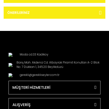
ÖNERILERINIZ
Moda cd.33 Kadikoy
Barış Mah. Akdeniz Cd. Albayrak Piramit Konutları A-2 Blok
No: 7 Dükkan 1, 34520 Beylikdüzü
gerekli@gerekliseyler.com.tr
MÜŞTERİ HİZMETLERİ
ALIŞVERİŞ