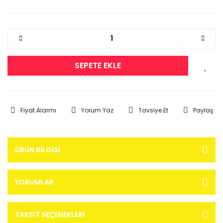
SEPETE EKLE
Fiyat Alarmı
Yorum Yaz
Tavsiye Et
Paylaş
ÜRÜN BILGISI
YORUMLAR
TAKSIT SEÇENEKLERI