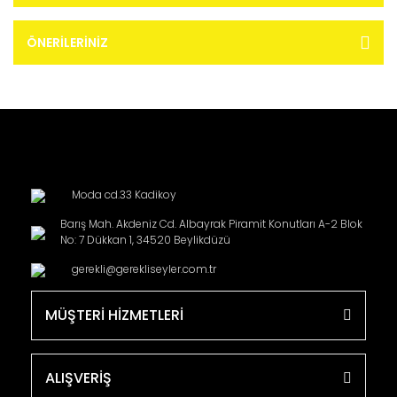
ÖNERILERINIZ
Moda cd.33 Kadikoy
Barış Mah. Akdeniz Cd. Albayrak Piramit Konutları A-2 Blok
No: 7 Dükkan 1, 34520 Beylikdüzü
gerekli@gerekliseyler.com.tr
MÜŞTERİ HİZMETLERİ
ALIŞVERİŞ