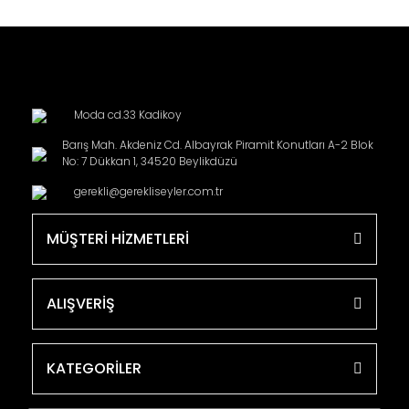
Moda cd.33 Kadikoy
Barış Mah. Akdeniz Cd. Albayrak Piramit Konutları A-2 Blok
No: 7 Dükkan 1, 34520 Beylikdüzü
gerekli@gerekliseyler.com.tr
MÜŞTERİ HİZMETLERİ
ALIŞVERİŞ
KATEGORİLER