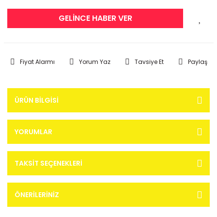
GELİNCE HABER VER
Fiyat Alarmı
Yorum Yaz
Tavsiye Et
Paylaş
ÜRÜN BILGISI
YORUMLAR
TAKSIT SEÇENEKLERI
ÖNERILERINIZ