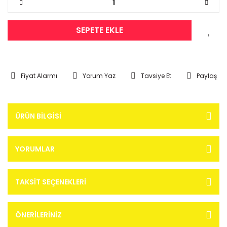
SEPETE EKLE
Fiyat Alarmı
Yorum Yaz
Tavsiye Et
Paylaş
ÜRÜN BILGISI
YORUMLAR
TAKSIT SEÇENEKLERI
ÖNERILERINIZ