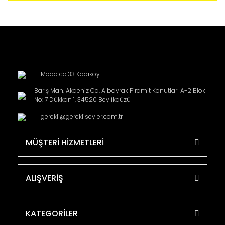
Moda cd.33 Kadikoy
Barış Mah. Akdeniz Cd. Albayrak Piramit Konutları A-2 Blok
No: 7 Dükkan 1, 34520 Beylikdüzü
gerekli@gerekliseyler.com.tr
MÜŞTERİ HİZMETLERİ
ALIŞVERİŞ
KATEGORİLER