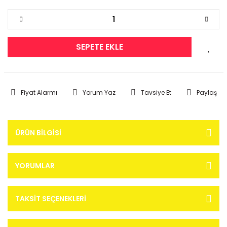
SEPETE EKLE
Fiyat Alarmı
Yorum Yaz
Tavsiye Et
Paylaş
ÜRÜN BILGISI
YORUMLAR
TAKSIT SEÇENEKLERI