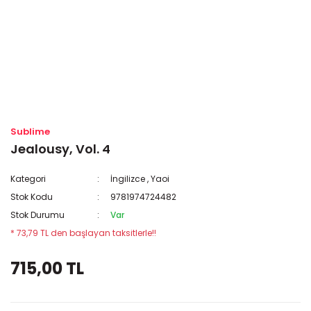
Sublime
Jealousy, Vol. 4
Kategori
İngilizce
,
Yaoi
Stok Kodu
9781974724482
Stok Durumu
Var
* 73,79 TL den başlayan taksitlerle!!
715,00 TL