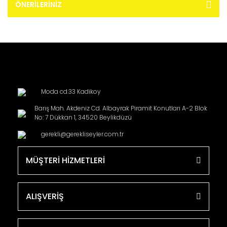
ÖNERILERINIZ
Moda cd.33 Kadikoy
Barış Mah. Akdeniz Cd. Albayrak Piramit Konutları A-2 Blok
No: 7 Dükkan 1, 34520 Beylikdüzü
gerekli@gerekliseyler.com.tr
MÜŞTERİ HİZMETLERİ
ALIŞVERİŞ