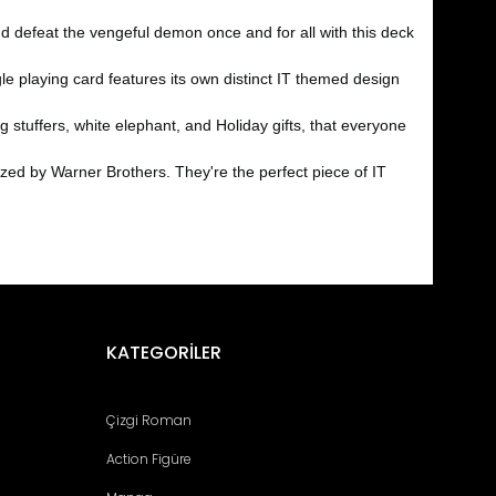
efeat the vengeful demon once and for all with this deck
 playing card features its own distinct IT themed design
stuffers, white elephant, and Holiday gifts, that everyone
 by Warner Brothers. They're the perfect piece of IT
fımıza iletebilirsiniz.
KATEGORİLER
Çizgi Roman
Action Figüre