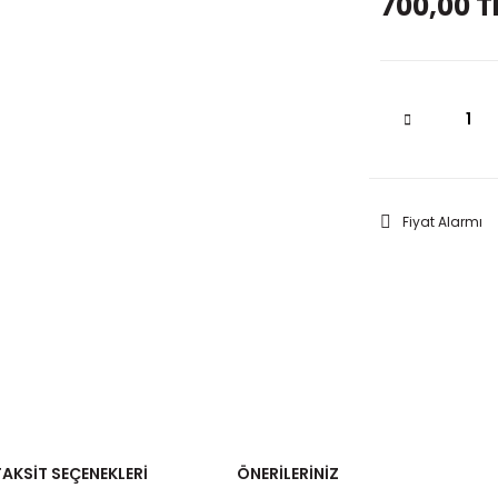
700,00 T
Fiyat Alarmı
TAKSIT SEÇENEKLERI
ÖNERILERINIZ