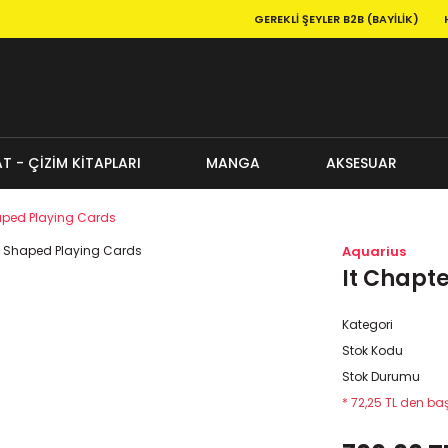
GEREKLI ŞEYLER B2B (BAYILIK)
T - ÇİZİM KİTAPLARI
MANGA
AKSESUAR
haped Playing Cards
Aquarius
It Chapt
Kategori
Stok Kodu
Stok Durumu
* 72,25 TL den baş