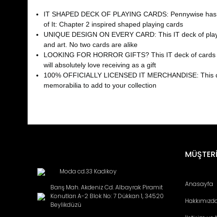
IT SHAPED DECK OF PLAYING CARDS: Pennywise has retur
of It: Chapter 2 inspired shaped playing cards
UNIQUE DESIGN ON EVERY CARD: This IT deck of playing c
and art. No two cards are alike
LOOKING FOR HORROR GIFTS? This IT deck of cards is the u
will absolutely love receiving as a gift
100% OFFICIALLY LICENSED IT MERCHANDISE: This deck of
memorabilia to add to your collection
Bu ürünün fiyat bilgisi, resim, ürün açıklamalarında ve diğ
Görüş ve önerileriniz için teşekkür ederiz.
Ürün resmi kalitesiz, bozuk veya görüntülenemiyor.
MÜŞTERİ
Ürün açıklamasında eksik bilgiler bulunuyor.
Moda cd.33 Kadikoy
Ürün bilgilerinde hatalar bulunuyor.
Anasayfa
Barış Mah. Akdeniz Cd. Albayrak Piramit
Ürün fiyatı diğer sitelerden daha pahalı.
Konutları A-2 Blok No: 7 Dükkan 1, 34520
Hakkımızd
Bu ürüne benzer farklı alternatifler olmalı.
Beylikdüzü