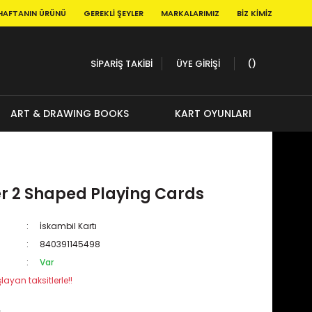
HAFTANIN ÜRÜNÜ
GEREKLI ŞEYLER
MARKALARIMIZ
BIZ KIMIZ
SİPARİŞ TAKİBİ
ÜYE GİRİŞİ
ART & DRAWING BOOKS
KART OYUNLARI
er 2 Shaped Playing Cards
İskambil Kartı
840391145498
Var
layan taksitlerle!!