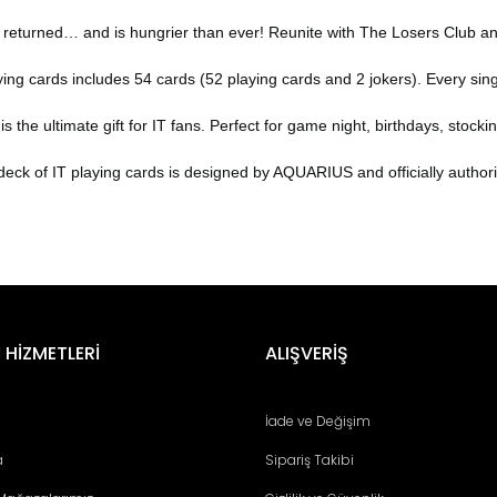
ned… and is hungrier than ever! Reunite with The Losers Club and d
ards includes 54 cards (52 playing cards and 2 jokers). Every single
ltimate gift for IT fans. Perfect for game night, birthdays, stocking 
 IT playing cards is designed by AQUARIUS and officially authorized
er konularda yetersiz gördüğünüz noktaları öneri formunu kullanarak tara
Bu ürüne ilk yorumu siz yapın!
 HİZMETLERİ
ALIŞVERİŞ
Yorum Yaz
İade ve Değişim
a
Sipariş Takibi