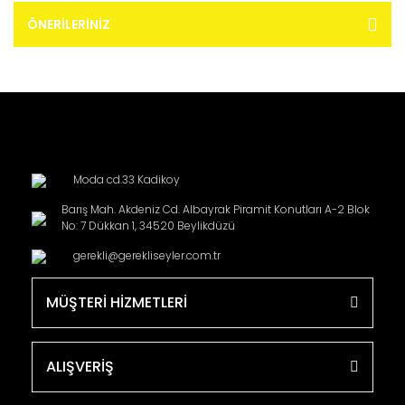
ÖNERILERINIZ
Moda cd.33 Kadikoy
Barış Mah. Akdeniz Cd. Albayrak Piramit Konutları A-2 Blok
No: 7 Dükkan 1, 34520 Beylikdüzü
gerekli@gerekliseyler.com.tr
MÜŞTERİ HİZMETLERİ
ALIŞVERİŞ