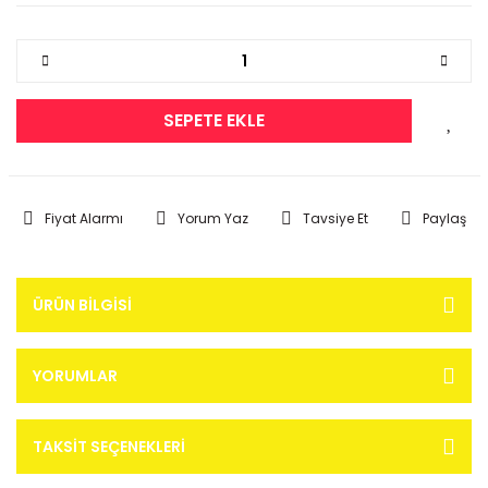
SEPETE EKLE
Fiyat Alarmı
Yorum Yaz
Tavsiye Et
Paylaş
ÜRÜN BILGISI
YORUMLAR
TAKSIT SEÇENEKLERI