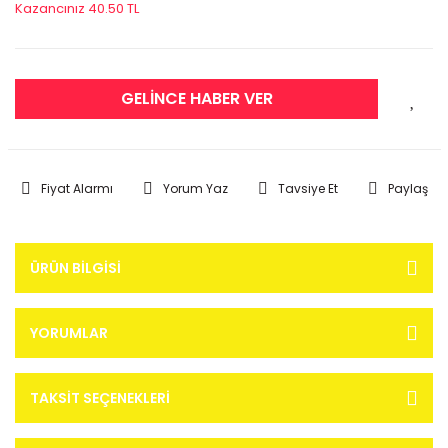
Kazancınız 40.50 TL
GELİNCE HABER VER
Fiyat Alarmı
Yorum Yaz
Tavsiye Et
Paylaş
ÜRÜN BILGISI
YORUMLAR
TAKSIT SEÇENEKLERI