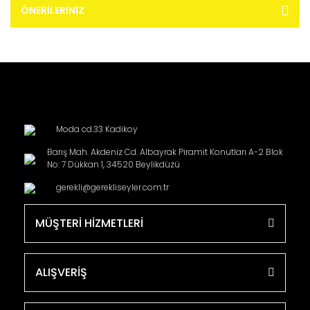
ÖNERILERINIZ
Moda cd.33 Kadikoy
Barış Mah. Akdeniz Cd. Albayrak Piramit Konutları A-2 Blok
No: 7 Dükkan 1, 34520 Beylikdüzü
gerekli@gerekliseyler.com.tr
MÜŞTERİ HİZMETLERİ
ALIŞVERİŞ