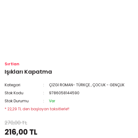
Sırtlan
Işıkları Kapatma
Kategori
ÇİZGİ ROMAN- TÜRKÇE
,
ÇOCUK - GENÇLİK
Stok Kodu
9786058144590
Stok Durumu
Var
* 22,29 TL den başlayan taksitlerle!!
270,00 TL
216,00 TL