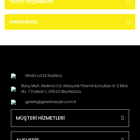
TAKSIT SEÇENEKLERI
ÖNERILERINIZ
Moda cd.33 Kadikoy
Barış Mah. Akdeniz Cd. Albayrak Piramit Konutları A-2 Blok
No: 7 Dükkan 1, 34520 Beylikdüzü
gerekli@gerekliseyler.com.tr
MÜŞTERİ HİZMETLERİ