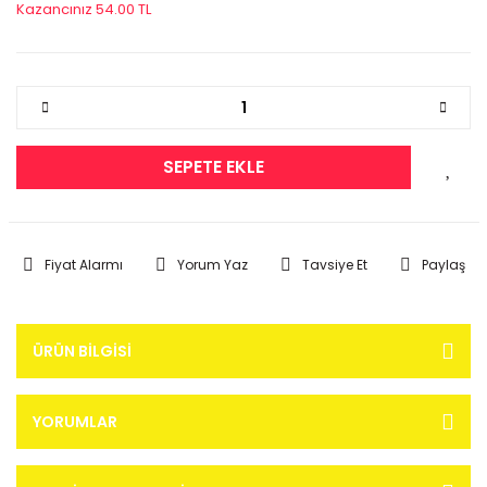
Kazancınız 54.00 TL
SEPETE EKLE
Fiyat Alarmı
Yorum Yaz
Tavsiye Et
Paylaş
ÜRÜN BILGISI
YORUMLAR