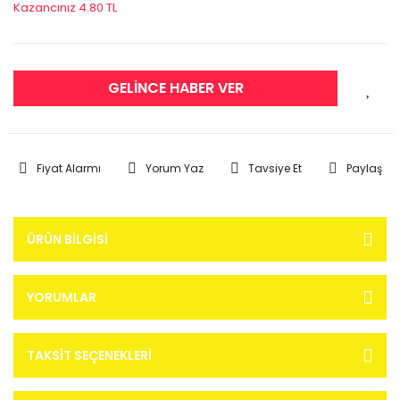
Kazancınız 4.80 TL
GELİNCE HABER VER
Fiyat Alarmı
Yorum Yaz
Tavsiye Et
Paylaş
ÜRÜN BILGISI
YORUMLAR
TAKSIT SEÇENEKLERI