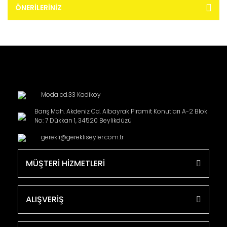
ÖNERILERINIZ
Moda cd.33 Kadikoy
Barış Mah. Akdeniz Cd. Albayrak Piramit Konutları A-2 Blok
No: 7 Dükkan 1, 34520 Beylikdüzü
gerekli@gerekliseyler.com.tr
MÜŞTERİ HİZMETLERİ
ALIŞVERİŞ