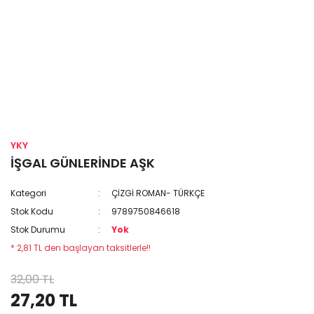
YKY
İŞGAL GÜNLERİNDE AŞK
Kategori
ÇİZGİ ROMAN- TÜRKÇE
Stok Kodu
9789750846618
Stok Durumu
Yok
* 2,81 TL den başlayan taksitlerle!!
32,00 TL
27,20 TL