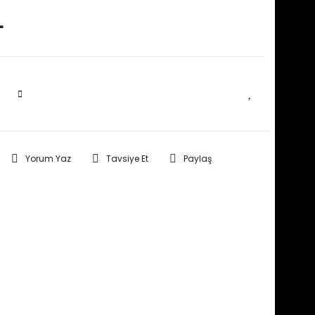
L
SEPETE EKLE
Yorum Yaz
Tavsiye Et
Paylaş