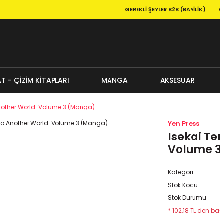
GEREKLI ŞEYLER B2B (BAYILIK)
T - ÇİZİM KİTAPLARI
MANGA
AKSESUAR
 Another World: Volume 3 (Manga)
Yen Press
Isekai Te
Volume 
Kategori
Stok Kodu
Stok Durumu
* 102,18 TL den baş