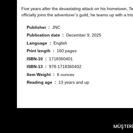
Five years after the devastating attack on his hometown, Ten
officially joins the adventurer’s guild, he teams up with a tri
Publisher ‏ : ‎
JNC
Publication date ‏ : ‎
December 9, 2025
Language ‏ : ‎
English
Print length ‏ : ‎
160 pages
ISBN-10 ‏ : ‎
1718360401
ISBN-13 ‏ : ‎
978-1718360402
Item Weight ‏ : ‎
6 ounces
Reading age ‏ : ‎
13 years and up
Bu ürünün fiyat bilgisi, resim, ürün açıklamalarında ve diğ
Görüş ve önerileriniz için teşekkür ederiz.
Ürün resmi kalitesiz, bozuk veya görüntülenemiyor.
MÜŞTERİ
Ürün açıklamasında eksik bilgiler bulunuyor.