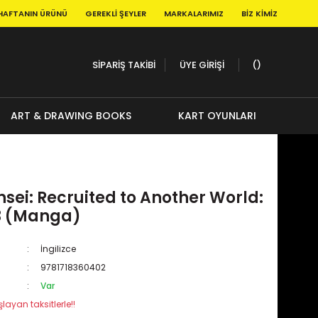
HAFTANIN ÜRÜNÜ
GEREKLI ŞEYLER
MARKALARIMIZ
BIZ KIMIZ
SİPARİŞ TAKİBİ
ÜYE GİRİŞİ
ART & DRAWING BOOKS
KART OYUNLARI
nsei: Recruited to Another World:
3 (Manga)
İngilizce
9781718360402
Var
layan taksitlerle!!