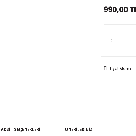
990,00 T
Fiyat Alarmı
TAKSIT SEÇENEKLERI
ÖNERILERINIZ