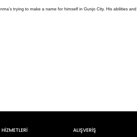
ma’s trying to make a name for himself in Gunjo City. His abilities and 
o
er konularda yetersiz gördüğünüz noktaları öneri formunu kullanarak tara
Bu ürüne ilk yorumu siz yapın!
 HİZMETLERİ
ALIŞVERİŞ
Yorum Yaz