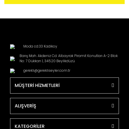
Moda cd.33 Kadikoy
Barış Mah. Akdeniz Cd. Albayrak Piramit Konutları A-2 Blok
No: 7 Dükkan 1, 34520 Beylikdüzü
gerekli@gerekliseyler.com.tr
MÜŞTERİ HİZMETLERİ
ALIŞVERİŞ
KATEGORİLER