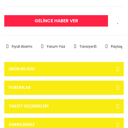
GELİNCE HABER VER
Fiyat Alarmı
Yorum Yaz
Tavsiye Et
Paylaş
ÜRÜN BILGISI
YORUMLAR
TAKSIT SEÇENEKLERI
ÖNERILERINIZ