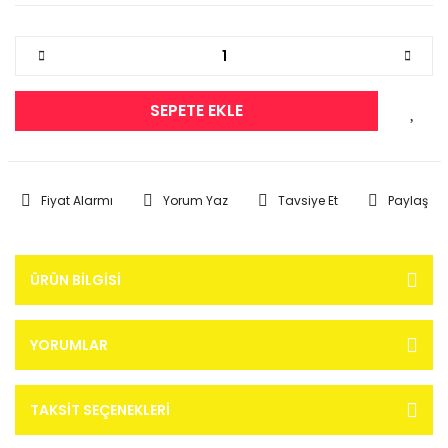
SEPETE EKLE
Fiyat Alarmı
Yorum Yaz
Tavsiye Et
Paylaş
ÜRÜN BILGISI
YORUMLAR
TAKSIT SEÇENEKLERI