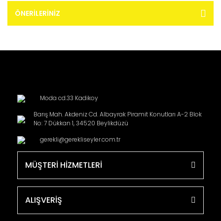
ÖNERILERINIZ
Moda cd.33 Kadikoy
Barış Mah. Akdeniz Cd. Albayrak Piramit Konutları A-2 Blok
No: 7 Dükkan 1, 34520 Beylikdüzü
gerekli@gerekliseyler.com.tr
MÜŞTERİ HİZMETLERİ
ALIŞVERİŞ