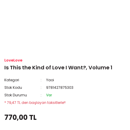
LoveLove
Is This the Kind of Love I Want?, Volume 1
Kategori
Yaoi
Stok Kodu
9781427875303
Stok Durumu
Var
* 79,47 TL den başlayan taksitlerle!!
770,00 TL