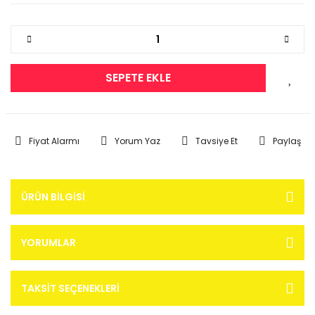
SEPETE EKLE
Fiyat Alarmı
Yorum Yaz
Tavsiye Et
Paylaş
ÜRÜN BILGISI
YORUMLAR
TAKSIT SEÇENEKLERI