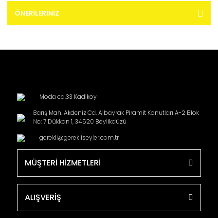
ÖNERILERINIZ
Moda cd.33 Kadikoy
Barış Mah. Akdeniz Cd. Albayrak Piramit Konutları A-2 Blok
No: 7 Dükkan 1, 34520 Beylikdüzü
gerekli@gerekliseyler.com.tr
MÜŞTERİ HİZMETLERİ
ALIŞVERİŞ