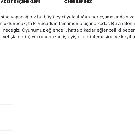
TAKSIT SEÇENEKLERI
ÖNERILERINIZ
jisine yapacağınız bu büyüleyici yolculuğun her aşamasında size
 eklenecek, ta ki vücudum tamamen oluşana kadar. Bu anatomik
r ineceğiz. Oyunumuz eğlenceli, hatta o kadar eğlenceli ki bede
e yetişkinlerin) vücudumuzun işleyişini derinlemesine ve keyif a