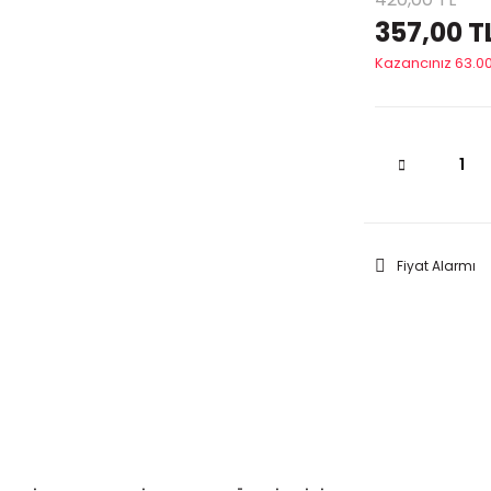
357,00 T
Kazancınız 63.00
Fiyat Alarmı