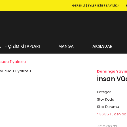
GEREKLI ŞEYLER B2B (BAYILIK)
T - ÇİZİM KİTAPLARI
MANGA
AKSESUAR
cudu Tiyatrosu
Domingo Yayın
İnsan Vü
Kategori
Stok Kodu
Stok Durumu
* 36,85 TL den baş
420,00 TL