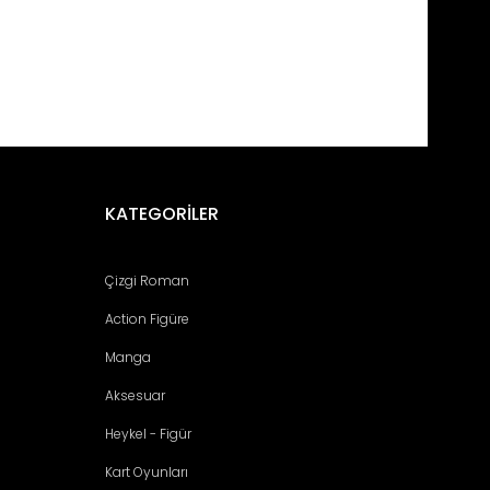
fımıza iletebilirsiniz.
KATEGORİLER
Çizgi Roman
Action Figüre
Manga
Aksesuar
Heykel - Figür
Kart Oyunları