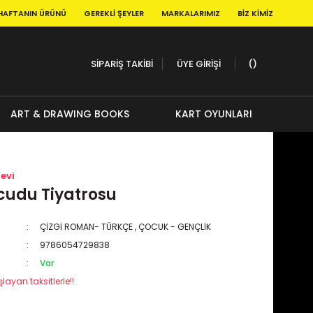
HAFTANIN ÜRÜNÜ
GEREKLI ŞEYLER
MARKALARIMIZ
BIZ KIMIZ
SİPARİŞ TAKİBİ
ÜYE GİRİŞİ
ART & DRAWING BOOKS
KART OYUNLARI
evi
cudu Tiyatrosu
ÇİZGİ ROMAN- TÜRKÇE
,
ÇOCUK - GENÇLİK
9786054729838
Var
layan taksitlerle!!