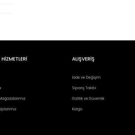
er konularda yetersiz gördüğünüz noktaları öneri formunu kullanarak tara
Bu ürüne ilk yorumu siz yapın!
 HİZMETLERİ
ALIŞVERİŞ
Yorum Yaz
İade ve Değişim
a
Sipariş Takibi
 Mağazalarımız
Gizlilik ve Güvenlik
aplarımız
Kargo
Gönder