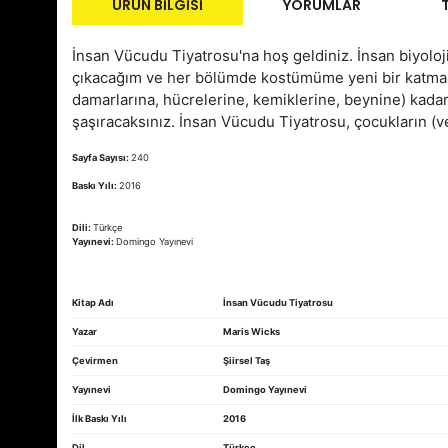
ÜRÜN BILGISI
YORUMLAR
İnsan Vücudu Tiyatrosu'na hoş geldiniz. İnsan biyolo
çıkacağım ve her bölümde kostümüme yeni bir katman
damarlarına, hücrelerine, kemiklerine, beynine) kada
şaşıracaksınız. İnsan Vücudu Tiyatrosu, çocukların (v
Sayfa Sayısı:
240
Baskı Yılı:
2016
Dili:
Türkçe
Yayınevi:
Domingo Yayınevi
Kitap Adı
İnsan Vücudu Tiyatrosu
Yazar
Maris Wicks
Çevirmen
Şiirsel Taş
Yayınevi
Domingo Yayınevi
İlk Baskı Yılı
2016
Dil
Türkçe