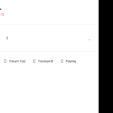
L
 TL
SEPETE EKLE
Yorum Yaz
Tavsiye Et
Paylaş