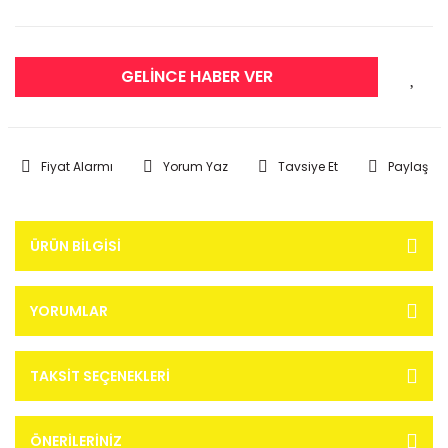
GELİNCE HABER VER
Fiyat Alarmı
Yorum Yaz
Tavsiye Et
Paylaş
ÜRÜN BILGISI
YORUMLAR
TAKSIT SEÇENEKLERI
ÖNERILERINIZ