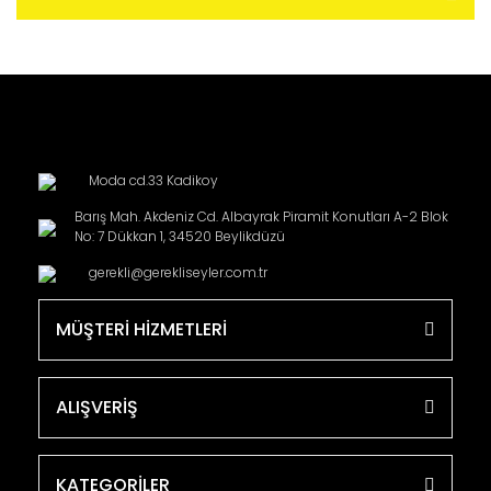
Moda cd.33 Kadikoy
Barış Mah. Akdeniz Cd. Albayrak Piramit Konutları A-2 Blok
No: 7 Dükkan 1, 34520 Beylikdüzü
gerekli@gerekliseyler.com.tr
MÜŞTERİ HİZMETLERİ
ALIŞVERİŞ
KATEGORİLER