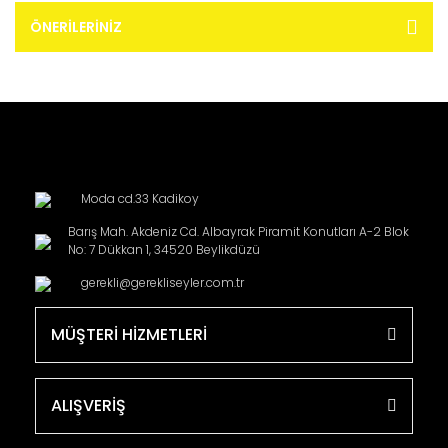
ÖNERILERINIZ
Moda cd.33 Kadikoy
Barış Mah. Akdeniz Cd. Albayrak Piramit Konutları A-2 Blok
No: 7 Dükkan 1, 34520 Beylikdüzü
gerekli@gerekliseyler.com.tr
MÜŞTERİ HİZMETLERİ
ALIŞVERİŞ