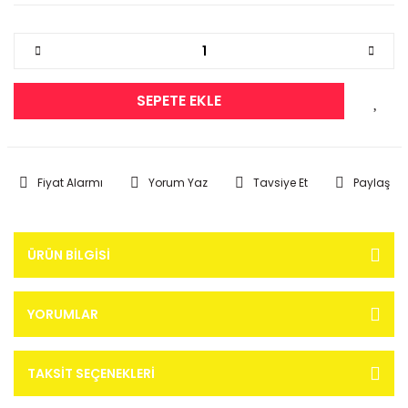
SEPETE EKLE
Fiyat Alarmı
Yorum Yaz
Tavsiye Et
Paylaş
ÜRÜN BILGISI
YORUMLAR
TAKSIT SEÇENEKLERI