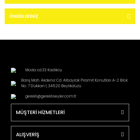
ÖNERILERINIZ
Moda cd.33 Kadikoy
Barış Mah. Akdeniz Cd. Albayrak Piramit Konutları A-2 Blok
No: 7 Dükkan 1, 34520 Beylikdüzü
gerekli@gerekliseyler.com.tr
MÜŞTERİ HİZMETLERİ
ALIŞVERİŞ