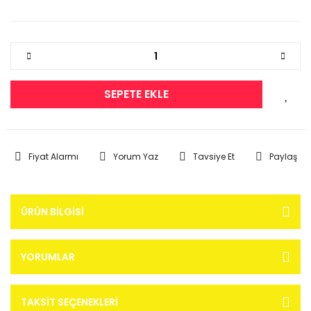
SEPETE EKLE
Fiyat Alarmı
Yorum Yaz
Tavsiye Et
Paylaş
ÜRÜN BILGISI
YORUMLAR
TAKSIT SEÇENEKLERI