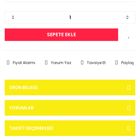
SEPETE EKLE
Fiyat Alarmı
Yorum Yaz
Tavsiye Et
Paylaş
ÜRÜN BILGISI
YORUMLAR
TAKSIT SEÇENEKLERI