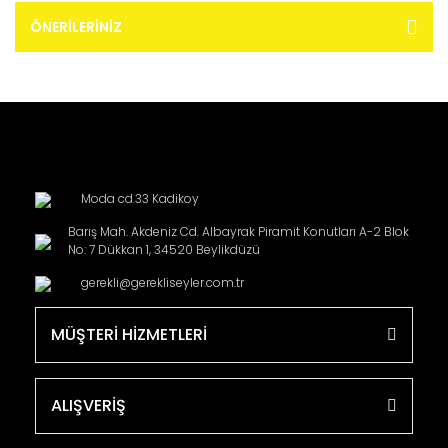
ÖNERILERINIZ
Moda cd.33 Kadikoy
Barış Mah. Akdeniz Cd. Albayrak Piramit Konutları A-2 Blok
No: 7 Dükkan 1, 34520 Beylikdüzü
gerekli@gerekliseyler.com.tr
MÜŞTERİ HİZMETLERİ
ALIŞVERİŞ