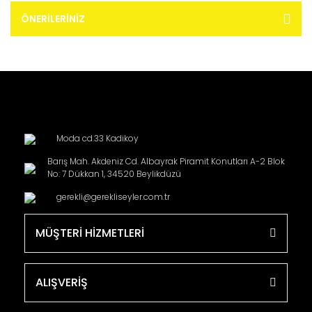
ÖNERILERINIZ
Moda cd.33 Kadikoy
Barış Mah. Akdeniz Cd. Albayrak Piramit Konutları A-2 Blok
No: 7 Dükkan 1, 34520 Beylikdüzü
gerekli@gerekliseyler.com.tr
MÜŞTERİ HİZMETLERİ
ALIŞVERİŞ