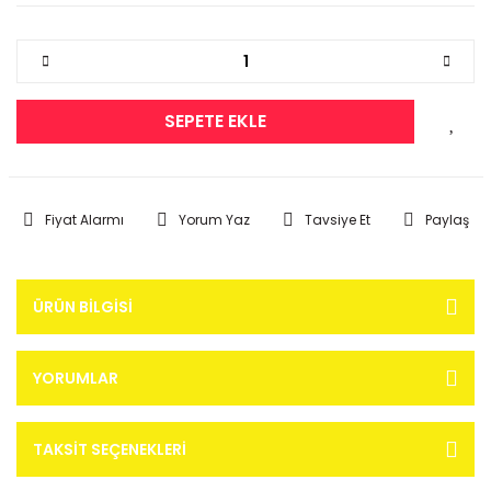
SEPETE EKLE
Fiyat Alarmı
Yorum Yaz
Tavsiye Et
Paylaş
ÜRÜN BILGISI
YORUMLAR
TAKSIT SEÇENEKLERI