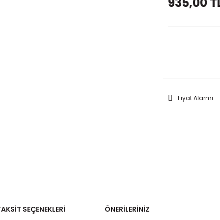
935,00 T
GELİNC
Fiyat Alarmı
TAKSIT SEÇENEKLERI
ÖNERILERINIZ