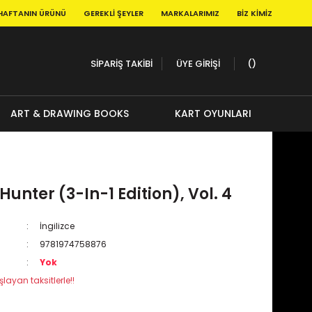
HAFTANIN ÜRÜNÜ
GEREKLI ŞEYLER
MARKALARIMIZ
BIZ KIMIZ
SİPARİŞ TAKİBİ
ÜYE GİRİŞİ
ART & DRAWING BOOKS
KART OYUNLARI
Hunter (3-In-1 Edition), Vol. 4
İngilizce
9781974758876
Yok
layan taksitlerle!!