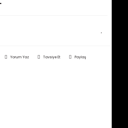
L
E HABER VER
Yorum Yaz
Tavsiye Et
Paylaş