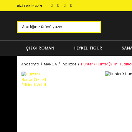
BİZİ TAKİP EDİN
ÇİZGİ ROMAN
HEYKEL-FİGÜR
SANA
Anasayfa
MANGA
İngilizce
Hunter X Hunter (3-In-1 Edition