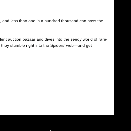
se, and less than one in a hundred thousand can pass the
lent auction bazaar and dives into the seedy world of rare-
t they stumble right into the Spiders’ web—and get
fımıza iletebilirsiniz.