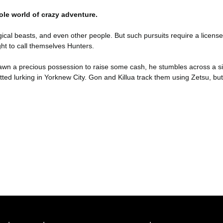
ole world of crazy adventure.
gical beasts, and even other people. But such pursuits require a licen
ht to call themselves Hunters.
 pawn a precious possession to raise some cash, he stumbles across a si
ted lurking in Yorknew City. Gon and Killua track them using Zetsu, bu
er konularda yetersiz gördüğünüz noktaları öneri formunu kullanarak tara
Bu ürüne ilk yorumu siz yapın!