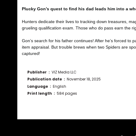
Plucky Gon’s quest to find his dad leads him into a wh
Hunters dedicate their lives to tracking down treasures, ma
grueling qualification exam. Those who do pass earn the rig
Gon’s search for his father continues! After he’s forced to
item appraisal. But trouble brews when two Spiders are spot
captured!
Publisher ‏ : ‎
VIZ Media LLC
Publication date ‏ : ‎
November 18, 2025
Language ‏ : ‎
English
Print length ‏ : ‎
584 pages
Bu ürünün fiyat bilgisi, resim, ürün açıklamalarında ve diğ
Görüş ve önerileriniz için teşekkür ederiz.
Ürün resmi kalitesiz, bozuk veya görüntülenemiyor.