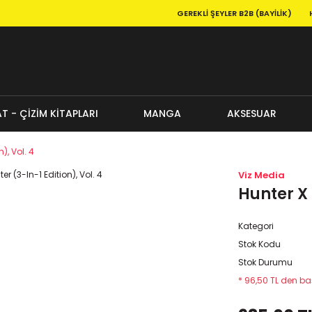
GEREKLI ŞEYLER B2B (BAYILIK)
T - ÇİZİM KİTAPLARI
MANGA
AKSESUAR
), Vol. 4
Viz Media
Hunter X 
Kategori
Stok Kodu
Stok Durumu
* 96,50 TL den baş