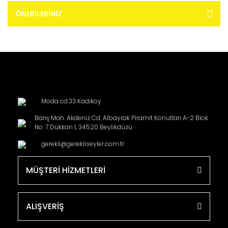
ÖNERILERINIZ
Moda cd.33 Kadikoy
Barış Mah. Akdeniz Cd. Albayrak Piramit Konutları A-2 Blok
No: 7 Dükkan 1, 34520 Beylikdüzü
gerekli@gerekliseyler.com.tr
MÜŞTERİ HİZMETLERİ
ALIŞVERİŞ