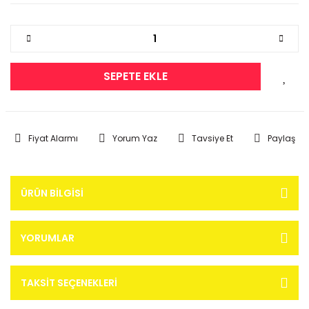
SEPETE EKLE
Fiyat Alarmı
Yorum Yaz
Tavsiye Et
Paylaş
ÜRÜN BILGISI
YORUMLAR
TAKSIT SEÇENEKLERI