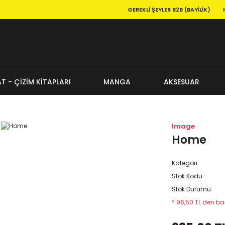
GEREKLI ŞEYLER B2B (BAYILIK)
T - ÇİZİM KİTAPLARI
MANGA
AKSESUAR
Image
Home
Kategori
Stok Kodu
Stok Durumu
* 96,50 TL den baş