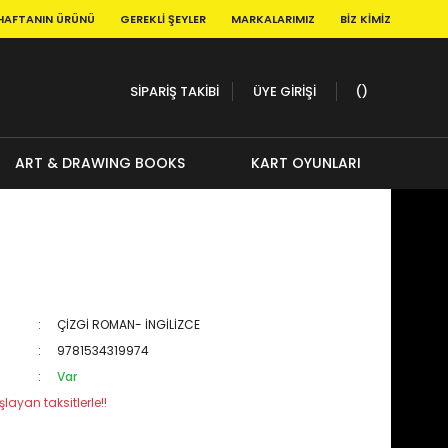
HAFTANIN ÜRÜNÜ
GEREKLI ŞEYLER
MARKALARIMIZ
BIZ KIMIZ
SİPARİŞ TAKİBİ
ÜYE GİRİŞİ
ART & DRAWING BOOKS
KART OYUNLARI
ÇİZGİ ROMAN- İNGİLİZCE
9781534319974
Var
layan taksitlerle!!