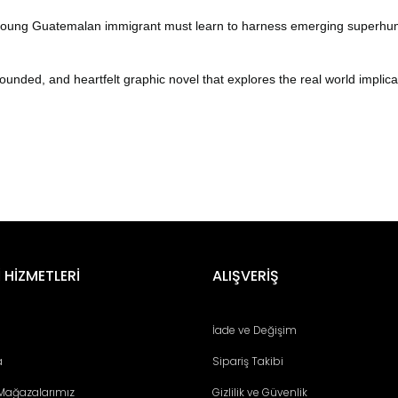
 young Guatemalan immigrant must learn to harness emerging superhuma
d, and heartfelt graphic novel that explores the real world implicati
er konularda yetersiz gördüğünüz noktaları öneri formunu kullanarak tara
Bu ürüne ilk yorumu siz yapın!
 HİZMETLERİ
ALIŞVERİŞ
Yorum Yaz
İade ve Değişim
a
Sipariş Takibi
 Mağazalarımız
Gizlilik ve Güvenlik