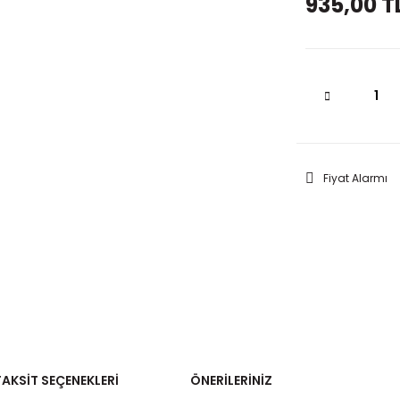
935,00 T
Fiyat Alarmı
TAKSIT SEÇENEKLERI
ÖNERILERINIZ