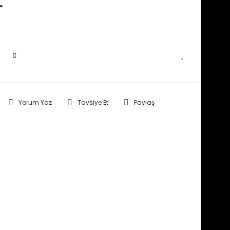
L
SEPETE EKLE
Yorum Yaz
Tavsiye Et
Paylaş