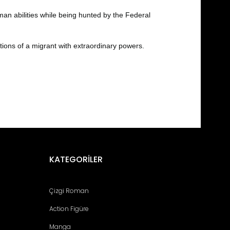
n abilities while being hunted by the Federal
ons of a migrant with extraordinary powers.
fımıza iletebilirsiniz.
KATEGORİLER
Çizgi Roman
Action Figüre
Manga